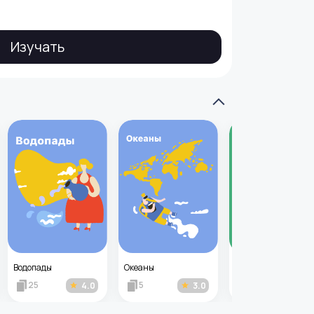
Изучать
Водопады
Океаны
25
5
14
4.0
3.0
3.