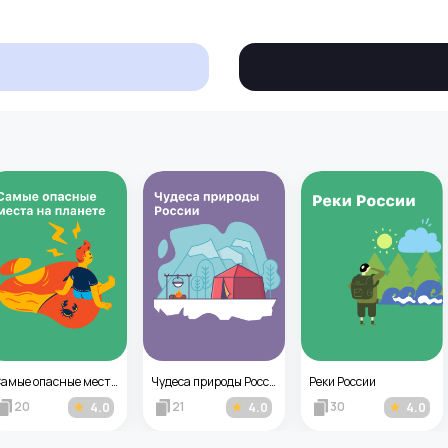
Самые опасные места на планете
Чудеса природы России
Реки России
20
21
30
4.0
4.0
4.0