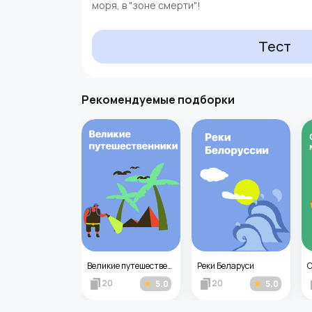
моря, в "зоне смерти"!
Тест
Рекомендуемые подборки
Моря, омывающие Россию
Великие путешественники
Реки Беларуси
20
20
3.0
5.0
5.0