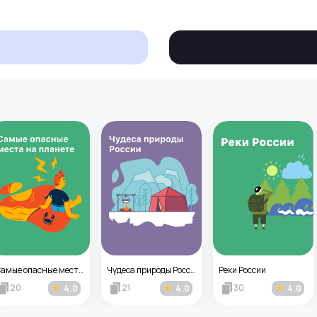
Самые опасные места на планете
Чудеса природы России
Реки России
20
21
30
4.0
4.0
4.0