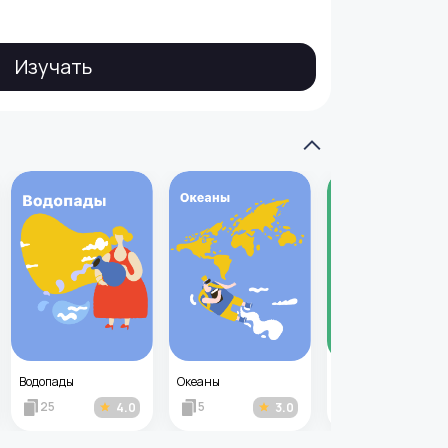
Изучать
Водопады
Океаны
25
5
14
4.0
3.0
3.